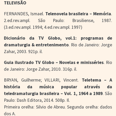
TELEVISÃO
FERNANDES, Ismael.
Telenovela brasileira – Memória
.
2.ed.rev.ampl. São Paulo: Brasiliense, 1987.
(3.ed.rev.ampl. 1994; 4.ed.rev.ampl. 1997)
Dicionário da TV Globo, vol.1: programas de
dramaturgia & entretenimento
. Rio de Janeiro: Jorge
Zahar, 2003. 921p. il.
Guia ilustrado TV Globo – Novelas e minisséries
. Rio
de Janeiro: Jorge Zahar, 2010. 316p. il.
BRYAN, Guilherme; VILLARI, Vincent.
Teletema – A
história da música popular através da
teledramaturgia brasileira – Vol. 1, 1964 a 1989
. São
Paulo: Dash Editora, 2014. 508p. Il.
Primeira orelha: Silvio de Abreu. Segunda orelha: dados
dos A.