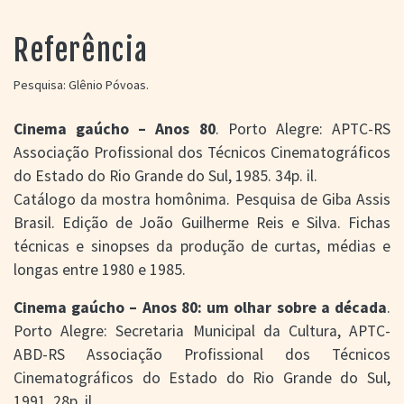
> SALAS
> ARQUIVO
Referência
PORTAL DO
CINEMA GAÚCHO
Pesquisa: Glênio Póvoas.
> APRESENTAÇÃO
> BUSCA AVANÇADA
Cinema gaúcho – Anos 80
. Porto Alegre: APTC-RS
Associação Profissional dos Técnicos Cinematográficos
> LISTA DE FILMES
> FILMOGRAFIAS DE
do Estado do Rio Grande do Sul, 1985. 34p. il.
CINEASTAS
Catálogo da mostra homônima. Pesquisa de Giba Assis
> DISCOGRAFIAS
Brasil. Edição de João Guilherme Reis e Silva. Fichas
> BIBLIOGRAFIAS
técnicas e sinopses da produção de curtas, médias e
CONTATO E
longas entre 1980 e 1985.
LOCALIZAÇÃO
Cinema gaúcho – Anos 80: um olhar sobre a década
.
Porto Alegre: Secretaria Municipal da Cultura, APTC-
ABD-RS Associação Profissional dos Técnicos
Cinematográficos do Estado do Rio Grande do Sul,
1991. 28p. il.