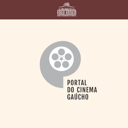
HOME
CINEMATECA
PAULO AMORIM
> HISTÓRIA
> HOMENAGEADOS
> EQUIPE
> ASSOCIAÇÃO DOS
AMIGOS
> BIBLIOTECA
ROMEU GRIMALDI
PROGRAMAÇÃO
> FILMES EM
CARTAZ
> GRADE SEMANAL
> PREÇOS E
DESCONTOS