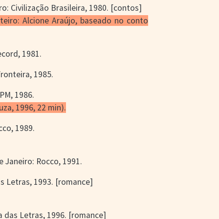
ro: Civilização Brasileira, 1980. [contos]
oteiro: Alcione Araújo, baseado no conto
ecord, 1981.
Fronteira, 1985.
&PM, 1986.
uza, 1996, 22 min).
cco, 1989.
de Janeiro: Rocco, 1991.
s Letras, 1993. [romance]
a das Letras, 1996. [romance]