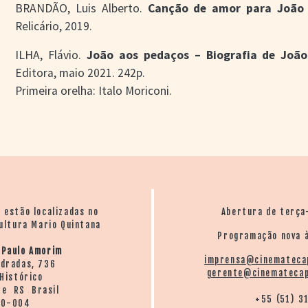
BRANDÃO, Luis Alberto.
Canção de amor para João G
Relicário, 2019.
ILHA, Flávio.
João aos pedaços – Biografia de João 
Editora, maio 2021. 242p.
Primeira orelha: Italo Moriconi.
o estão localizadas no
Abertura de terça
ultura Mario Quintana
Programação nova à
 Paulo Amorim
imprensa@cinemateca
ndradas, 736
gerente@cinematecap
Histórico
re RS Brasil
+55 (51) 3
20-004