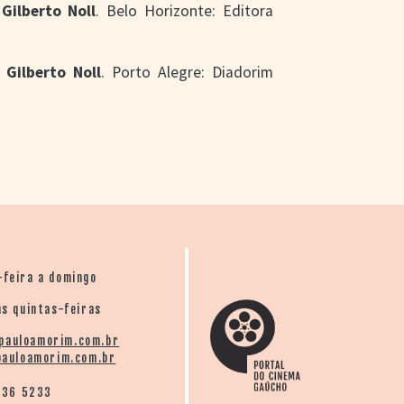
ilberto Noll
. Belo Horizonte: Editora
Gilberto Noll
. Porto Alegre: Diadorim
-feira a domingo
s quintas-feiras
pauloamorim.com.br
auloamorim.com.br
136 5233