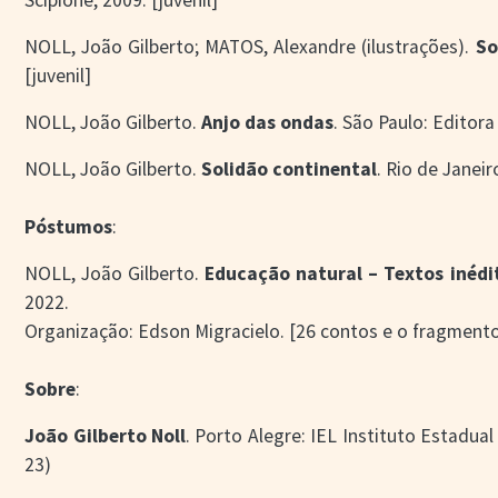
Scipione, 2009. [juvenil]
NOLL, João Gilberto; MATOS, Alexandre (ilustrações).
So
[juvenil]
NOLL, João Gilberto.
Anjo das ondas
. São Paulo: Editora 
NOLL, João Gilberto.
Solidão continental
. Rio de Janeir
Póstumos
:
NOLL, João Gilberto.
Educação natural – Textos inéd
2022.
Organização: Edson Migracielo. [26 contos e o fragmen
Sobre
:
João Gilberto Noll
. Porto Alegre: IEL Instituto Estadual
23)