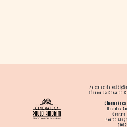
As salas de exibiçã
térreo da Casa de C
Cinemateca
Rua dos A
Centro 
Porto Aleg
900