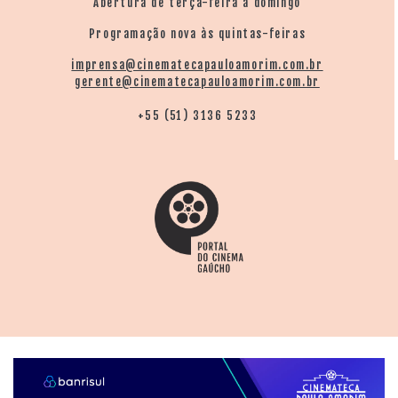
Abertura de terça-feira a domingo
Programação nova às quintas-feiras
imprensa@cinematecapauloamorim.com.br
gerente@cinematecapauloamorim.com.br
+55 (51) 3136 5233