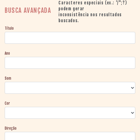
> SALAS
Caracteres especiais (ex.: '/";?)
> ARQUIVO
podem gerar
BUSCA AVANÇADA
inconsistência nos resultados
PORTAL DO
buscados.
CINEMA GAÚCHO
Título
> APRESENTAÇÃO
> BUSCA AVANÇADA
> LISTA DE FILMES
Ano
> FILMOGRAFIAS DE
CINEASTAS
> DISCOGRAFIAS
> BIBLIOGRAFIAS
Som
CONTATO E
LOCALIZAÇÃO
Cor
Direção