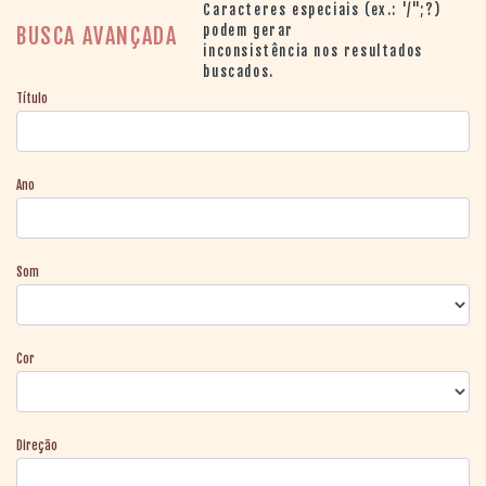
> SALAS
Caracteres especiais (ex.: '/";?)
> ARQUIVO
podem gerar
BUSCA AVANÇADA
inconsistência nos resultados
PORTAL DO
buscados.
CINEMA GAÚCHO
Título
> APRESENTAÇÃO
> BUSCA AVANÇADA
> LISTA DE FILMES
Ano
> FILMOGRAFIAS DE
CINEASTAS
> DISCOGRAFIAS
> BIBLIOGRAFIAS
Som
CONTATO E
LOCALIZAÇÃO
Cor
Direção