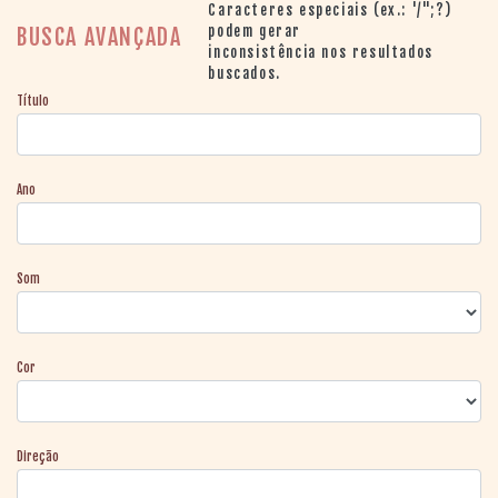
> SALAS
Caracteres especiais (ex.: '/";?)
> ARQUIVO
podem gerar
BUSCA AVANÇADA
inconsistência nos resultados
PORTAL DO
buscados.
CINEMA GAÚCHO
Título
> APRESENTAÇÃO
> BUSCA AVANÇADA
> LISTA DE FILMES
Ano
> FILMOGRAFIAS DE
CINEASTAS
> DISCOGRAFIAS
> BIBLIOGRAFIAS
Som
CONTATO E
LOCALIZAÇÃO
Cor
Direção