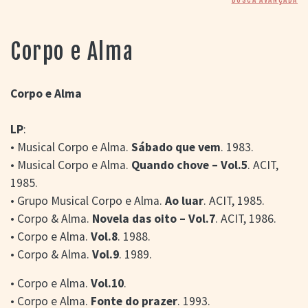
> SALAS
> ARQUIVO
PORTAL DO
Corpo e Alma
CINEMA GAÚCHO
> APRESENTAÇÃO
> BUSCA AVANÇADA
Corpo e Alma
> LISTA DE FILMES
LP
:
> FILMOGRAFIAS DE
CINEASTAS
• Musical Corpo e Alma.
Sábado que vem
. 1983.
> DISCOGRAFIAS
• Musical Corpo e Alma.
Quando chove – Vol.5
. ACIT,
> BIBLIOGRAFIAS
1985.
CONTATO E
• Grupo Musical Corpo e Alma.
Ao luar
. ACIT, 1985.
LOCALIZAÇÃO
• Corpo & Alma.
Novela das oito – Vol.7
. ACIT, 1986.
• Corpo e Alma.
Vol.8
. 1988.
• Corpo & Alma.
Vol.9
. 1989.
• Corpo e Alma.
Vol.10
.
• Corpo e Alma.
Fonte do prazer
. 1993.