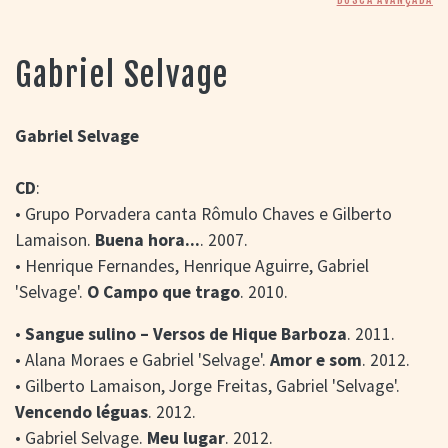
> SALAS
> ARQUIVO
PORTAL DO
Gabriel Selvage
CINEMA GAÚCHO
> APRESENTAÇÃO
> BUSCA AVANÇADA
Gabriel Selvage
> LISTA DE FILMES
CD
:
> FILMOGRAFIAS DE
CINEASTAS
• Grupo Porvadera canta Rômulo Chaves e Gilberto
> DISCOGRAFIAS
Lamaison.
Buena hora...
. 2007.
> BIBLIOGRAFIAS
• Henrique Fernandes, Henrique Aguirre, Gabriel
CONTATO E
'Selvage'.
O Campo que trago
. 2010.
LOCALIZAÇÃO
•
Sangue sulino – Versos de Hique Barboza
. 2011.
• Alana Moraes e Gabriel 'Selvage'.
Amor e som
. 2012.
• Gilberto Lamaison, Jorge Freitas, Gabriel 'Selvage'.
Vencendo léguas
. 2012.
• Gabriel Selvage.
Meu lugar
. 2012.