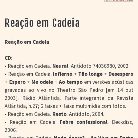
> SALAS
> ARQUIVO
PORTAL DO
Reação em Cadeia
CINEMA GAÚCHO
> APRESENTAÇÃO
> BUSCA AVANÇADA
Reação em Cadeia
> LISTA DE FILMES
CD
:
> FILMOGRAFIAS DE
CINEASTAS
• Reação em Cadeia.
Neural
. Antídoto 74036980, 2002.
> DISCOGRAFIAS
• Reação em Cadeia.
Infierno
+
Tão longe
+
Desespero
> BIBLIOGRAFIAS
+
Espero
+
Me odeie
+
Ao tempo
em versões acústicas
CONTATO E
gravadas ao vivo no Theatro São Pedro [em 14 out
LOCALIZAÇÃO
2003]. Rádio Atlântida. Parte integrante da Revista
Atlântida, n.27; 6 faixas + faixa multimídia com fotos.
• Reação em Cadeia.
Resto
. Antídoto, 2004.
• Reação em Cadeia.
Febre confessional
. Deckdisc,
2006.
• Reação em Cadeia.
Nada ópera? – Ao Vivo em Porto