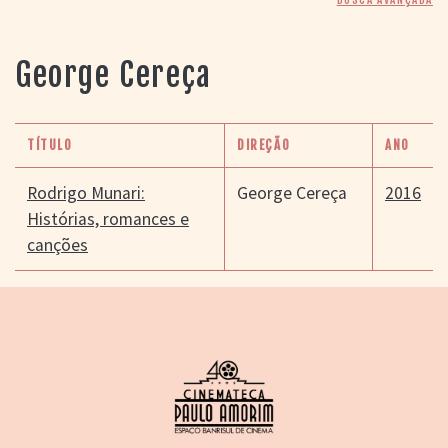
> SALAS
> ARQUIVO
PORTAL DO
George Cereça
CINEMA GAÚCHO
> APRESENTAÇÃO
> BUSCA AVANÇADA
TÍTULO
DIREÇÃO
ANO
> LISTA DE FILMES
> FILMOGRAFIAS DE
Rodrigo Munari:
George Cereça
2016
CINEASTAS
Histórias, romances e
> DISCOGRAFIAS
canções
> BIBLIOGRAFIAS
CONTATO E
LOCALIZAÇÃO