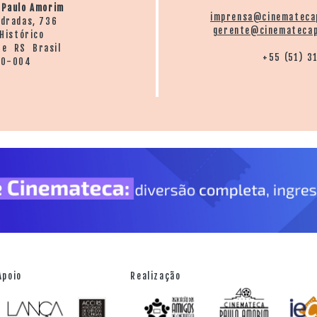
 Paulo Amorim
imprensa@cinemateca
ndradas, 736
gerente@cinematecap
Histórico
re RS Brasil
+55 (51) 3
20-004
Apoio
Realização