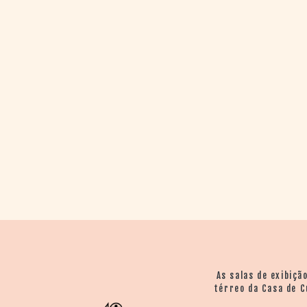
> SALAS
> ARQUIVO
PORTAL DO
CINEMA GAÚCHO
> APRESENTAÇÃO
> BUSCA AVANÇADA
> LISTA DE FILMES
> FILMOGRAFIAS DE
CINEASTAS
> DISCOGRAFIAS
> BIBLIOGRAFIAS
CONTATO E
LOCALIZAÇÃO
As salas de exibiçã
térreo da Casa de C