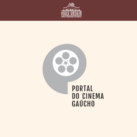
HOME
CINEMATECA
PAULO AMORIM
> HISTÓRIA
> HOMENAGEADOS
> EQUIPE
> ASSOCIAÇÃO DOS
AMIGOS
> BIBLIOTECA
ROMEU GRIMALDI
PROGRAMAÇÃO
> FILMES EM
CARTAZ
> GRADE SEMANAL
> PREÇOS E
DESCONTOS