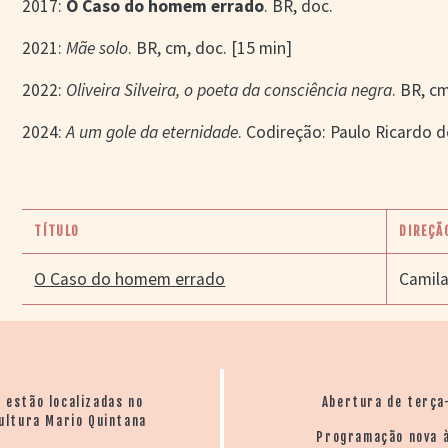
2017:
O Caso do homem errado
. BR, doc.
2021:
Mãe solo
. BR, cm, doc. [15 min]
2022:
Oliveira Silveira, o poeta da consciência negra
. BR, c
2024:
A um gole da eternidade
. Codireção: Paulo Ricardo d
TÍTULO
DIREÇÃ
O Caso do homem errado
Camil
o estão localizadas no
Abertura de terça
ultura Mario Quintana
Programação nova à