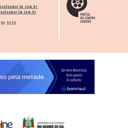
pauloamorim.com.br
auloamorim.com.br
136 5233