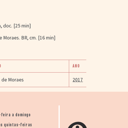
m, doc. [25 min]
e Moraes. BR, cm. [16 min]
O
ANO
a de Moraes
2017
-feira a domingo
s quintas-feiras