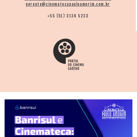
gerente@cinematecapauloamorim.com.br
+55 (51) 3136 5233