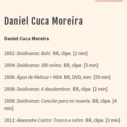
> SALAS
> ARQUIVO
PORTAL DO
Daniel Cuca Moreira
CINEMA GAÚCHO
> APRESENTAÇÃO
> BUSCA AVANÇADA
Daniel Cuca Moreira
> LISTA DE FILMES
2002:
Doidivanas: Bah!
. BR, clipe. [2 min]
> FILMOGRAFIAS DE
CINEASTAS
> DISCOGRAFIAS
2004:
Doidivanas: 300 noites
. BR, clipe. [5 min]
> BIBLIOGRAFIAS
2006:
Água de Melissa + MD4
. BR, DVD, mm. [59 min]
CONTATO E
LOCALIZAÇÃO
2008:
Doidivanas: A desalambrar
. BR, clipe. [2 min]
2008:
Doidivanas: Canción para mi muerte
. BR, clipe. [4
min]
2012:
Alexandre Castro: Tronco e cetim
. BR, clipe. [3 min]