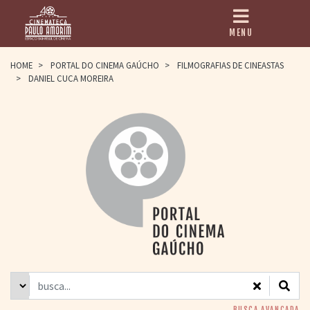
MENU
HOME
HOME
>
PORTAL DO CINEMA GAÚCHO
>
FILMOGRAFIAS DE CINEASTAS
>
DANIEL CUCA MOREIRA
CINEMATECA
PAULO AMORIM
> HISTÓRIA
> HOMENAGEADOS
> EQUIPE
> ASSOCIAÇÃO DOS
AMIGOS
> BIBLIOTECA
ROMEU GRIMALDI
PROGRAMAÇÃO
> FILMES EM
CARTAZ
> GRADE SEMANAL
> PREÇOS E
DESCONTOS
BUSCA AVANÇADA