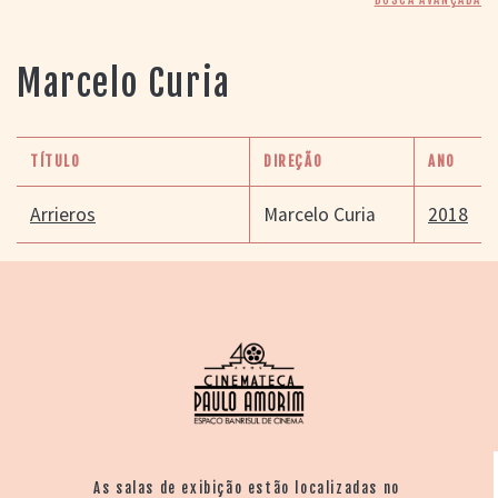
> SALAS
> ARQUIVO
PORTAL DO
Marcelo Curia
CINEMA GAÚCHO
> APRESENTAÇÃO
> BUSCA AVANÇADA
TÍTULO
DIREÇÃO
ANO
> LISTA DE FILMES
> FILMOGRAFIAS DE
Arrieros
Marcelo Curia
2018
CINEASTAS
> DISCOGRAFIAS
> BIBLIOGRAFIAS
CONTATO E
LOCALIZAÇÃO
As salas de exibição estão localizadas no