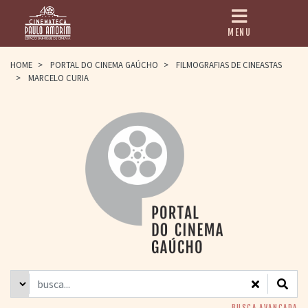
MENU
HOME
HOME
>
PORTAL DO CINEMA GAÚCHO
>
FILMOGRAFIAS DE CINEASTAS
>
MARCELO CURIA
CINEMATECA
PAULO AMORIM
> HISTÓRIA
> HOMENAGEADOS
> EQUIPE
> ASSOCIAÇÃO DOS
AMIGOS
> BIBLIOTECA
ROMEU GRIMALDI
PROGRAMAÇÃO
> FILMES EM
CARTAZ
> GRADE SEMANAL
> PREÇOS E
DESCONTOS
BUSCA AVANÇADA