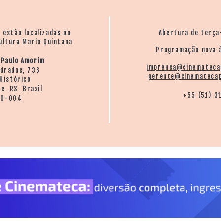
o estão localizadas no
Abertura de terça
ultura Mario Quintana
Programação nova à
 Paulo Amorim
imprensa@cinemateca
ndradas, 736
gerente@cinematecap
Histórico
re RS Brasil
+55 (51) 3
20-004