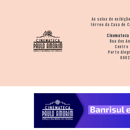
> SALAS
> ARQUIVO
PORTAL DO
As salas de exibiçã
CINEMA GAÚCHO
térreo da Casa de C
> APRESENTAÇÃO
Cinemateca
> BUSCA AVANÇADA
Rua dos A
Centro 
> LISTA DE FILMES
Porto Aleg
> FILMOGRAFIAS DE
900
CINEASTAS
> DISCOGRAFIAS
> BIBLIOGRAFIAS
CONTATO E
LOCALIZAÇÃO