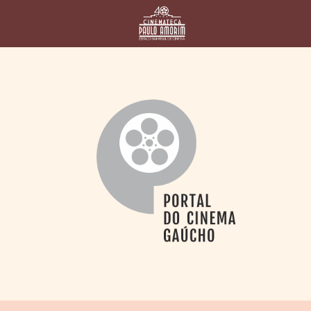
HOME
CINEMATECA
PAULO AMORIM
> HISTÓRIA
> HOMENAGEADOS
> EQUIPE
> ASSOCIAÇÃO DOS
AMIGOS
> BIBLIOTECA
ROMEU GRIMALDI
PROGRAMAÇÃO
> FILMES EM
CARTAZ
> GRADE SEMANAL
> PREÇOS E
DESCONTOS