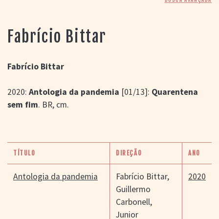
> SALAS
> ARQUIVO
PORTAL DO
Fabrício Bittar
CINEMA GAÚCHO
> APRESENTAÇÃO
> BUSCA AVANÇADA
Fabrício Bittar
> LISTA DE FILMES
2020:
Antologia da pandemia
[01/13]:
Quarentena
> FILMOGRAFIAS DE
CINEASTAS
sem fim
. BR, cm.
> DISCOGRAFIAS
> BIBLIOGRAFIAS
CONTATO E
LOCALIZAÇÃO
TÍTULO
DIREÇÃO
ANO
Antologia da pandemia
Fabrício Bittar
,
2020
Guillermo
Carbonell
,
Junior