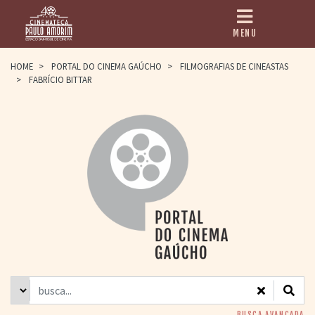
MENU
HOME
HOME
>
PORTAL DO CINEMA GAÚCHO
>
FILMOGRAFIAS DE CINEASTAS
>
FABRÍCIO BITTAR
CINEMATECA
PAULO AMORIM
> HISTÓRIA
> HOMENAGEADOS
> EQUIPE
> ASSOCIAÇÃO DOS
AMIGOS
> BIBLIOTECA
ROMEU GRIMALDI
PROGRAMAÇÃO
> FILMES EM
CARTAZ
> GRADE SEMANAL
> PREÇOS E
DESCONTOS
BUSCA AVANÇADA