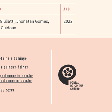
O
ANO
Giuliatti
,
Jhonatan Gomes
,
2022
 Guidoux
-feira a domingo
s quintas-feiras
pauloamorim.com.br
auloamorim.com.br
136 5233