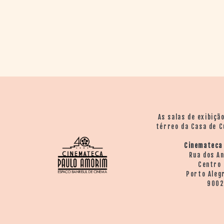
> SALAS
> ARQUIVO
PORTAL DO
CINEMA GAÚCHO
> APRESENTAÇÃO
> BUSCA AVANÇADA
> LISTA DE FILMES
> FILMOGRAFIAS DE
CINEASTAS
> DISCOGRAFIAS
As salas de exibiçã
> BIBLIOGRAFIAS
térreo da Casa de C
CONTATO E
Cinemateca
LOCALIZAÇÃO
Rua dos A
Centro 
Porto Aleg
900