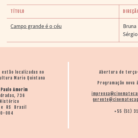
TÍTULO
DIREÇÃ
Campo grande é o céu
Bruna 
Sérgio
o estão localizadas no
Abertura de terça
ultura Mario Quintana
Programação nova à
 Paulo Amorim
imprensa@cinemateca
ndradas, 736
gerente@cinematecap
Histórico
re RS Brasil
+55 (51) 3
20-004