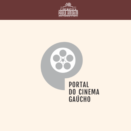
HOME
CINEMATECA
PAULO AMORIM
> HISTÓRIA
> HOMENAGEADOS
> EQUIPE
> ASSOCIAÇÃO DOS
AMIGOS
> BIBLIOTECA
ROMEU GRIMALDI
PROGRAMAÇÃO
> FILMES EM
CARTAZ
> GRADE SEMANAL
> PREÇOS E
DESCONTOS