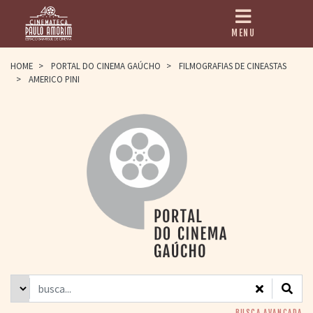
MENU
HOME
HOME
>
PORTAL DO CINEMA GAÚCHO
>
FILMOGRAFIAS DE CINEASTAS
>
AMERICO PINI
CINEMATECA
PAULO AMORIM
> HISTÓRIA
> HOMENAGEADOS
> EQUIPE
> ASSOCIAÇÃO DOS
AMIGOS
> BIBLIOTECA
ROMEU GRIMALDI
PROGRAMAÇÃO
> FILMES EM
CARTAZ
> GRADE SEMANAL
> PREÇOS E
DESCONTOS
BUSCA AVANÇADA