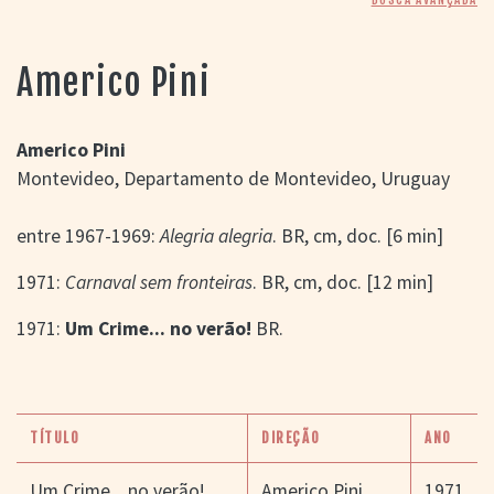
> SALAS
> ARQUIVO
PORTAL DO
Americo Pini
CINEMA GAÚCHO
> APRESENTAÇÃO
> BUSCA AVANÇADA
Americo Pini
Montevideo, Departamento de Montevideo, Uruguay
> LISTA DE FILMES
> FILMOGRAFIAS DE
CINEASTAS
entre 1967-1969:
Alegria alegria
. BR, cm, doc. [6 min]
> DISCOGRAFIAS
> BIBLIOGRAFIAS
1971:
Carnaval sem fronteiras
. BR, cm, doc. [12 min]
CONTATO E
1971:
Um Crime... no verão!
BR.
LOCALIZAÇÃO
TÍTULO
DIREÇÃO
ANO
Um Crime... no verão!
Americo Pini
1971