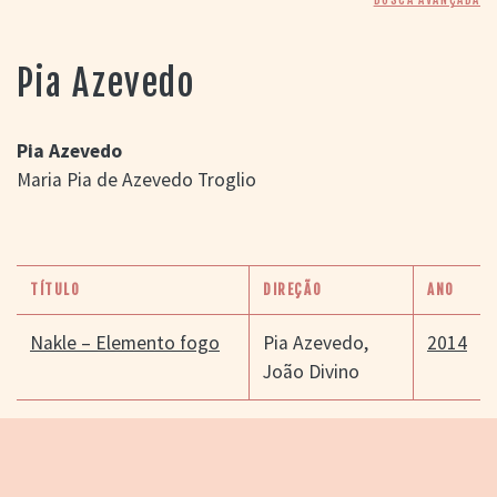
> SALAS
> ARQUIVO
PORTAL DO
Pia Azevedo
CINEMA GAÚCHO
> APRESENTAÇÃO
> BUSCA AVANÇADA
Pia Azevedo
Maria Pia de Azevedo Troglio
> LISTA DE FILMES
> FILMOGRAFIAS DE
CINEASTAS
> DISCOGRAFIAS
> BIBLIOGRAFIAS
TÍTULO
DIREÇÃO
ANO
CONTATO E
LOCALIZAÇÃO
Nakle – Elemento fogo
Pia Azevedo
,
2014
João Divino