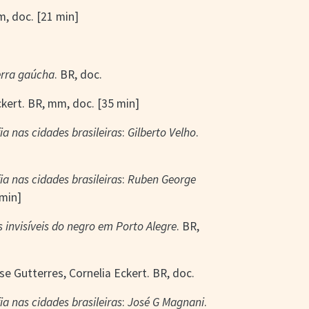
m, doc. [21 min]
erra gaúcha
. BR, doc.
ckert. BR, mm, doc. [35 min]
a nas cidades brasileiras
:
Gilberto Velho
.
a nas cidades brasileiras
:
Ruben George
 min]
invisíveis do negro em Porto Alegre
. BR,
ise Gutterres, Cornelia Eckert. BR, doc.
a nas cidades brasileiras
:
José G Magnani
.