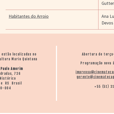
Gutter
Habitantes do Arroio
Ana Lu
Devos
o estão localizadas no
Abertura de terça
ultura Mario Quintana
Programação nova à
 Paulo Amorim
imprensa@cinemateca
ndradas, 736
gerente@cinematecap
Histórico
re RS Brasil
+55 (51) 3
20-004