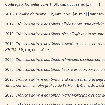
Codireção: Cornelia Eckert. BR, cm, doc, série. [17 min]
2016:
A Poeira do tempo
. BR, mm, doc. [49 min] [também
2017:
Crônicas do Vale dos Sinos
:
Elisée Bazile
:
uma estória
2019:
Crônicas do Vale dos Sinos
:
Alceu Feijó
:
relato de uma
2019:
Crônicas do Vale dos Sinos
:
Trajetória social e narra
NH/RS
. BR, cm, doc, série.
2020:
Crônicas do Vale dos Sinos
:
A Imersão
:
a cidade por o
2020:
Crônicas do Vale dos Sinos
:
Ester e as questões raciai
2020:
Crônicas do Vale dos Sinos
:
Trabalho e memória negra
Sinos
:
narrativa
etnobiográfica
da Vó Nair
. BR, cm, doc, sér
2020:
Crônicas do Vale dos Sinos
:
Mário Marchini
:
o relato 