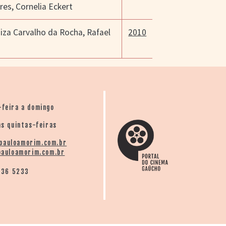
res
,
Cornelia Eckert
iza Carvalho da Rocha
,
Rafael
2010
-feira a domingo
s quintas-feiras
pauloamorim.com.br
auloamorim.com.br
136 5233