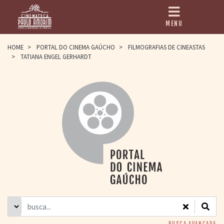
MENU
HOME
HOME
>
PORTAL DO CINEMA GAÚCHO
>
FILMOGRAFIAS DE CINEASTAS
>
TATIANA ENGEL GERHARDT
CINEMATECA
PAULO AMORIM
> HISTÓRIA
> HOMENAGEADOS
> EQUIPE
> ASSOCIAÇÃO DOS
AMIGOS
> BIBLIOTECA
ROMEU GRIMALDI
PROGRAMAÇÃO
> FILMES EM
CARTAZ
> GRADE SEMANAL
> PREÇOS E
DESCONTOS
BUSCA AVANÇADA