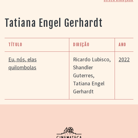
> SALAS
> ARQUIVO
PORTAL DO
Tatiana Engel Gerhardt
CINEMA GAÚCHO
> APRESENTAÇÃO
> BUSCA AVANÇADA
TÍTULO
DIREÇÃO
ANO
> LISTA DE FILMES
> FILMOGRAFIAS DE
Eu, nós, elas
Ricardo Lubisco
,
2022
CINEASTAS
quilombolas
Shandler
> DISCOGRAFIAS
Guterres
,
> BIBLIOGRAFIAS
Tatiana Engel
CONTATO E
Gerhardt
LOCALIZAÇÃO