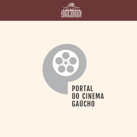
HOME
CINEMATECA
PAULO AMORIM
> HISTÓRIA
> HOMENAGEADOS
> EQUIPE
> ASSOCIAÇÃO DOS
AMIGOS
> BIBLIOTECA
ROMEU GRIMALDI
PROGRAMAÇÃO
> FILMES EM
CARTAZ
> GRADE SEMANAL
> PREÇOS E
DESCONTOS