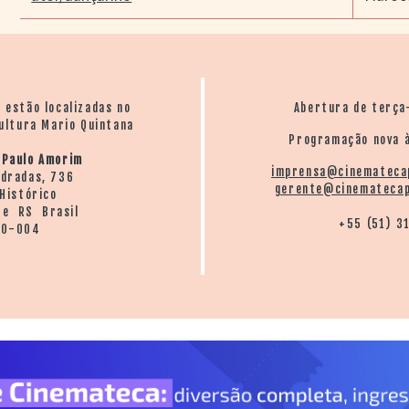
o estão localizadas no
Abertura de terça
ultura Mario Quintana
Programação nova à
 Paulo Amorim
imprensa@cinemateca
ndradas, 736
gerente@cinematecap
Histórico
re RS Brasil
+55 (51) 3
20-004