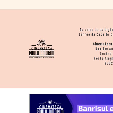
> SALAS
> ARQUIVO
PORTAL DO
CINEMA GAÚCHO
> APRESENTAÇÃO
As salas de exibiçã
> BUSCA AVANÇADA
térreo da Casa de C
> LISTA DE FILMES
Cinemateca
> FILMOGRAFIAS DE
Rua dos A
CINEASTAS
Centro 
> DISCOGRAFIAS
Porto Aleg
> BIBLIOGRAFIAS
900
CONTATO E
LOCALIZAÇÃO