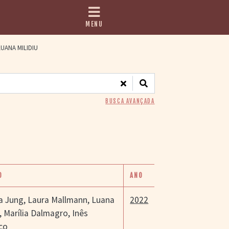
MENU
UANA MILIDIU
BUSCA AVANÇADA
O
ANO
a Jung
,
Laura Mallmann
,
Luana
2022
,
Marília Dalmagro
,
Inês
co