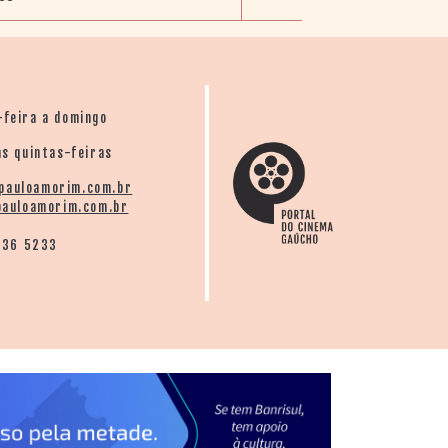
-feira a domingo
s quintas-feiras
pauloamorim.com.br
auloamorim.com.br
136 5233