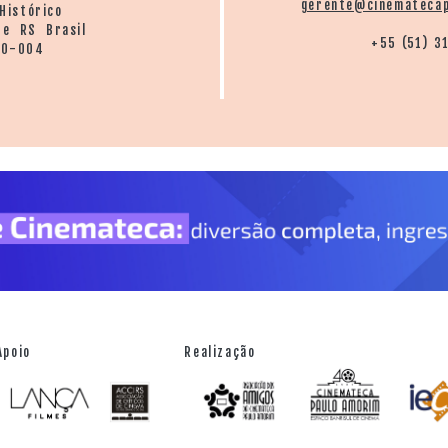
gerente@cinematecap
Histórico
re RS Brasil
+55 (51) 3
20-004
Apoio
Realização