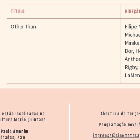
TÍTULO
DIREÇÃ
Other than
Filipe
Michae
Minike
Dor
,
H
Antho
Rigby
,
LaMen
o estão localizadas no
Abertura de terça
ultura Mario Quintana
Programação nova à
 Paulo Amorim
imprensa@cinemateca
ndradas, 736