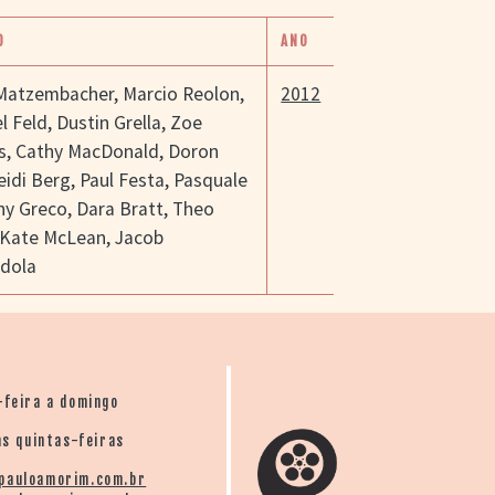
O
ANO
 Matzembacher
,
Marcio Reolon
,
2012
l Feld
,
Dustin Grella
,
Zoe
s
,
Cathy MacDonald
,
Doron
eidi Berg
,
Paul Festa
,
Pasquale
ny Greco
,
Dara Bratt
,
Theo
Kate McLean
,
Jacob
dola
-feira a domingo
s quintas-feiras
pauloamorim.com.br