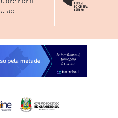
auloamorim.com.br
136 5233