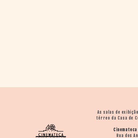
> SALAS
> ARQUIVO
PORTAL DO
CINEMA GAÚCHO
> APRESENTAÇÃO
> BUSCA AVANÇADA
> LISTA DE FILMES
> FILMOGRAFIAS DE
CINEASTAS
> DISCOGRAFIAS
> BIBLIOGRAFIAS
CONTATO E
LOCALIZAÇÃO
As salas de exibiçã
térreo da Casa de C
Cinemateca
Rua dos A