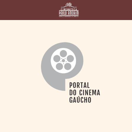
HOME
CINEMATECA
PAULO AMORIM
> HISTÓRIA
> HOMENAGEADOS
> EQUIPE
> ASSOCIAÇÃO DOS
AMIGOS
> BIBLIOTECA
ROMEU GRIMALDI
PROGRAMAÇÃO
> FILMES EM
CARTAZ
> GRADE SEMANAL
> PREÇOS E
DESCONTOS