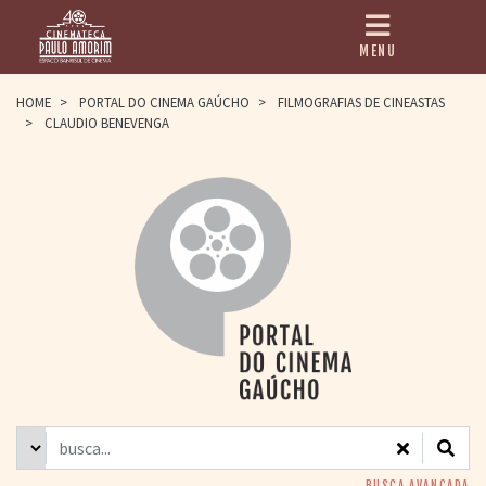
MENU
HOME
HOME
>
PORTAL DO CINEMA GAÚCHO
>
FILMOGRAFIAS DE CINEASTAS
>
CLAUDIO BENEVENGA
CINEMATECA
PAULO AMORIM
> HISTÓRIA
> HOMENAGEADOS
> EQUIPE
> ASSOCIAÇÃO DOS
AMIGOS
> BIBLIOTECA
ROMEU GRIMALDI
PROGRAMAÇÃO
> FILMES EM
CARTAZ
> GRADE SEMANAL
> PREÇOS E
DESCONTOS
BUSCA AVANÇADA