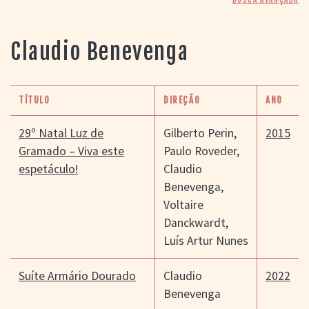
> SALAS
> ARQUIVO
PORTAL DO
Claudio Benevenga
CINEMA GAÚCHO
> APRESENTAÇÃO
> BUSCA AVANÇADA
TÍTULO
DIREÇÃO
ANO
> LISTA DE FILMES
> FILMOGRAFIAS DE
29º Natal Luz de
Gilberto Perin
,
2015
CINEASTAS
Gramado – Viva este
Paulo Roveder
,
> DISCOGRAFIAS
espetáculo!
Claudio
> BIBLIOGRAFIAS
Benevenga
,
CONTATO E
Voltaire
LOCALIZAÇÃO
Danckwardt
,
Luís Artur Nunes
Suíte Armário Dourado
Claudio
2022
Benevenga