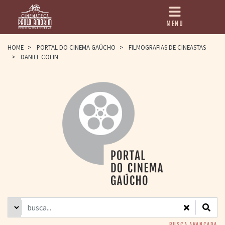
MENU
HOME
HOME
>
PORTAL DO CINEMA GAÚCHO
>
FILMOGRAFIAS DE CINEASTAS
>
DANIEL COLIN
CINEMATECA
PAULO AMORIM
> HISTÓRIA
> HOMENAGEADOS
> EQUIPE
> ASSOCIAÇÃO DOS
AMIGOS
> BIBLIOTECA
ROMEU GRIMALDI
PROGRAMAÇÃO
> FILMES EM
CARTAZ
> GRADE SEMANAL
> PREÇOS E
DESCONTOS
BUSCA AVANÇADA