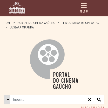
MENU
HOME
HOME
>
PORTAL DO CINEMA GAÚCHO
>
FILMOGRAFIAS DE CINEASTAS
>
JUSSARA MIRANDA
CINEMATECA
PAULO AMORIM
> HISTÓRIA
> HOMENAGEADOS
> EQUIPE
> ASSOCIAÇÃO DOS
AMIGOS
> BIBLIOTECA
ROMEU GRIMALDI
PROGRAMAÇÃO
> FILMES EM
CARTAZ
> GRADE SEMANAL
> PREÇOS E
DESCONTOS
BUSCA AVANÇADA