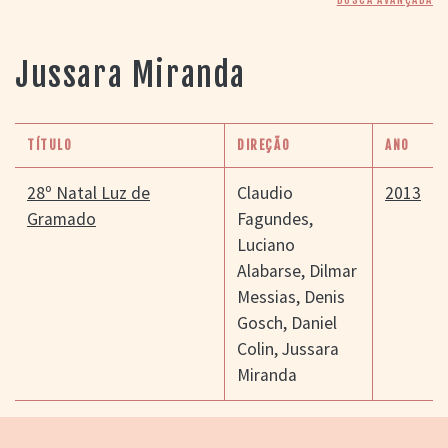
> SALAS
> ARQUIVO
PORTAL DO
Jussara Miranda
CINEMA GAÚCHO
> APRESENTAÇÃO
> BUSCA AVANÇADA
TÍTULO
DIREÇÃO
ANO
> LISTA DE FILMES
> FILMOGRAFIAS DE
28º Natal Luz de
Claudio
2013
CINEASTAS
Gramado
Fagundes
,
> DISCOGRAFIAS
Luciano
> BIBLIOGRAFIAS
Alabarse
,
Dilmar
CONTATO E
Messias
,
Denis
LOCALIZAÇÃO
Gosch
,
Daniel
Colin
,
Jussara
Miranda