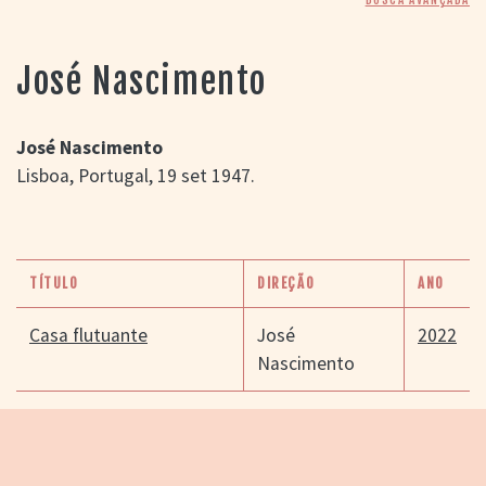
> SALAS
> ARQUIVO
PORTAL DO
José Nascimento
CINEMA GAÚCHO
> APRESENTAÇÃO
> BUSCA AVANÇADA
José Nascimento
Lisboa, Portugal, 19 set 1947.
> LISTA DE FILMES
> FILMOGRAFIAS DE
CINEASTAS
> DISCOGRAFIAS
> BIBLIOGRAFIAS
TÍTULO
DIREÇÃO
ANO
CONTATO E
LOCALIZAÇÃO
Casa flutuante
José
2022
Nascimento