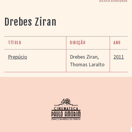
> SALAS
> ARQUIVO
PORTAL DO
Drebes Ziran
CINEMA GAÚCHO
> APRESENTAÇÃO
> BUSCA AVANÇADA
TÍTULO
DIREÇÃO
ANO
> LISTA DE FILMES
> FILMOGRAFIAS DE
Prepúcio
Drebes Ziran
,
2011
CINEASTAS
Thomas Laralto
> DISCOGRAFIAS
> BIBLIOGRAFIAS
CONTATO E
LOCALIZAÇÃO