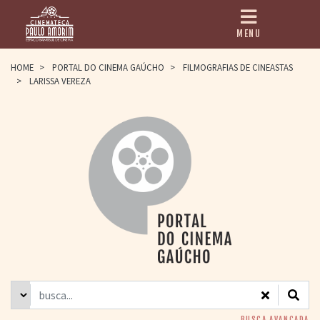
MENU
HOME
HOME
>
PORTAL DO CINEMA GAÚCHO
>
FILMOGRAFIAS DE CINEASTAS
>
LARISSA VEREZA
CINEMATECA
PAULO AMORIM
> HISTÓRIA
> HOMENAGEADOS
> EQUIPE
> ASSOCIAÇÃO DOS
AMIGOS
> BIBLIOTECA
ROMEU GRIMALDI
PROGRAMAÇÃO
> FILMES EM
CARTAZ
> GRADE SEMANAL
> PREÇOS E
DESCONTOS
BUSCA AVANÇADA