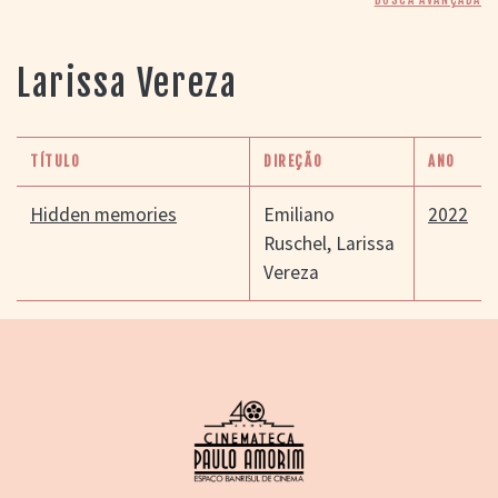
> SALAS
> ARQUIVO
PORTAL DO
Larissa Vereza
CINEMA GAÚCHO
> APRESENTAÇÃO
> BUSCA AVANÇADA
TÍTULO
DIREÇÃO
ANO
> LISTA DE FILMES
> FILMOGRAFIAS DE
Hidden memories
Emiliano
2022
CINEASTAS
Ruschel
,
Larissa
> DISCOGRAFIAS
Vereza
> BIBLIOGRAFIAS
CONTATO E
LOCALIZAÇÃO