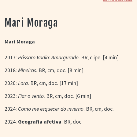
> SALAS
> ARQUIVO
PORTAL DO
Mari Moraga
CINEMA GAÚCHO
> APRESENTAÇÃO
> BUSCA AVANÇADA
Mari Moraga
> LISTA DE FILMES
2017:
Pássaro Vadio: Amargurado
. BR, clipe. [4 min]
> FILMOGRAFIAS DE
CINEASTAS
> DISCOGRAFIAS
2018:
Mineiras
. BR, cm, doc. [8 min]
> BIBLIOGRAFIAS
2020:
Lora
. BR, cm, doc. [17 min]
CONTATO E
LOCALIZAÇÃO
2023:
Fiar o vento
. BR, cm, doc. [6 min]
2024:
Como me esquecer do inverno
. BR, cm, doc.
2024:
Geografia afetiva
. BR, doc.