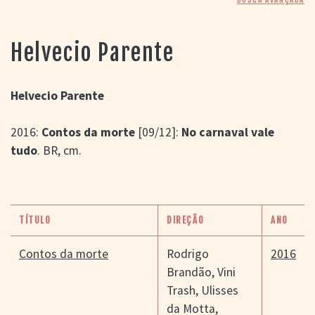
> SALAS
> ARQUIVO
PORTAL DO
Helvecio Parente
CINEMA GAÚCHO
> APRESENTAÇÃO
> BUSCA AVANÇADA
Helvecio Parente
> LISTA DE FILMES
2016:
Contos da morte
[09/12]:
No carnaval vale
> FILMOGRAFIAS DE
CINEASTAS
tudo
. BR, cm.
> DISCOGRAFIAS
> BIBLIOGRAFIAS
CONTATO E
LOCALIZAÇÃO
TÍTULO
DIREÇÃO
ANO
Contos da morte
Rodrigo
2016
Brandão
,
Vini
Trash
,
Ulisses
da Motta
,