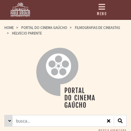
MENU
HOME
HOME
>
PORTAL DO CINEMA GAÚCHO
>
FILMOGRAFIAS DE CINEASTAS
>
HELVECIO PARENTE
CINEMATECA
PAULO AMORIM
> HISTÓRIA
> HOMENAGEADOS
> EQUIPE
> ASSOCIAÇÃO DOS
AMIGOS
> BIBLIOTECA
ROMEU GRIMALDI
PROGRAMAÇÃO
> FILMES EM
CARTAZ
> GRADE SEMANAL
> PREÇOS E
DESCONTOS
BUSCA AVANÇADA