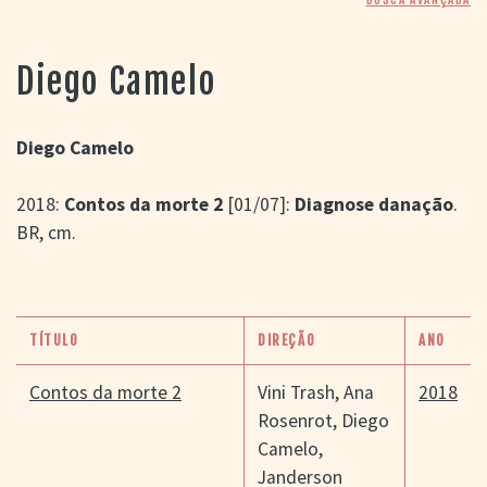
> SALAS
> ARQUIVO
PORTAL DO
Diego Camelo
CINEMA GAÚCHO
> APRESENTAÇÃO
> BUSCA AVANÇADA
Diego Camelo
> LISTA DE FILMES
2018:
Contos da morte 2
[01/07]:
Diagnose danação
.
> FILMOGRAFIAS DE
CINEASTAS
BR, cm.
> DISCOGRAFIAS
> BIBLIOGRAFIAS
CONTATO E
LOCALIZAÇÃO
TÍTULO
DIREÇÃO
ANO
Contos da morte 2
Vini Trash
,
Ana
2018
Rosenrot
,
Diego
Camelo
,
Janderson