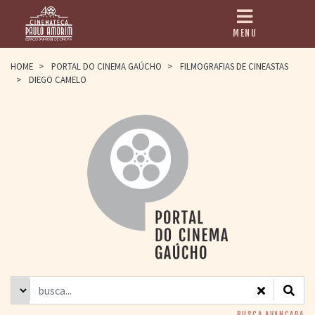
MENU
HOME
HOME
>
PORTAL DO CINEMA GAÚCHO
>
FILMOGRAFIAS DE CINEASTAS
>
DIEGO CAMELO
CINEMATECA
PAULO AMORIM
> HISTÓRIA
> HOMENAGEADOS
> EQUIPE
> ASSOCIAÇÃO DOS
AMIGOS
> BIBLIOTECA
ROMEU GRIMALDI
PROGRAMAÇÃO
> FILMES EM
CARTAZ
> GRADE SEMANAL
> PREÇOS E
DESCONTOS
BUSCA AVANÇADA