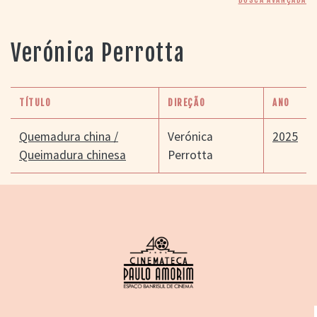
> SALAS
> ARQUIVO
PORTAL DO
Verónica Perrotta
CINEMA GAÚCHO
> APRESENTAÇÃO
> BUSCA AVANÇADA
TÍTULO
DIREÇÃO
ANO
> LISTA DE FILMES
> FILMOGRAFIAS DE
Quemadura china /
Verónica
2025
CINEASTAS
Queimadura chinesa
Perrotta
> DISCOGRAFIAS
> BIBLIOGRAFIAS
CONTATO E
LOCALIZAÇÃO