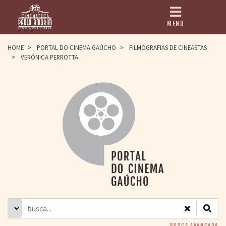
MENU
HOME
HOME
>
PORTAL DO CINEMA GAÚCHO
>
FILMOGRAFIAS DE CINEASTAS
>
VERÓNICA PERROTTA
CINEMATECA
PAULO AMORIM
> HISTÓRIA
> HOMENAGEADOS
> EQUIPE
> ASSOCIAÇÃO DOS
AMIGOS
> BIBLIOTECA
ROMEU GRIMALDI
PROGRAMAÇÃO
> FILMES EM
CARTAZ
> GRADE SEMANAL
> PREÇOS E
DESCONTOS
BUSCA AVANÇADA