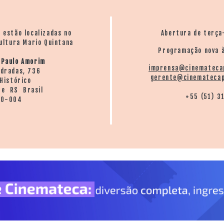
o estão localizadas no
Abertura de terça
ultura Mario Quintana
Programação nova à
 Paulo Amorim
imprensa@cinemateca
ndradas, 736
gerente@cinematecap
Histórico
re RS Brasil
+55 (51) 3
20-004