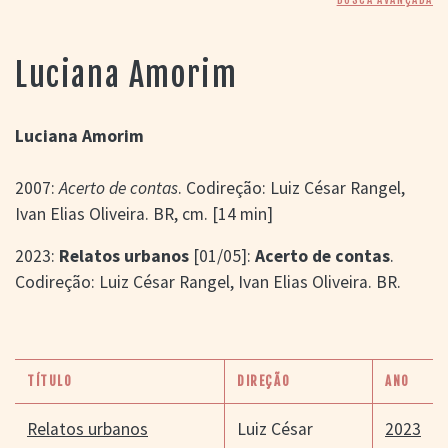
> SALAS
> ARQUIVO
PORTAL DO
Luciana Amorim
CINEMA GAÚCHO
> APRESENTAÇÃO
> BUSCA AVANÇADA
Luciana Amorim
> LISTA DE FILMES
2007:
Acerto de contas
. Codireção: Luiz César Rangel,
> FILMOGRAFIAS DE
CINEASTAS
Ivan Elias Oliveira. BR, cm. [14 min]
> DISCOGRAFIAS
> BIBLIOGRAFIAS
2023:
Relatos urbanos
[01/05]:
Acerto de contas
.
CONTATO E
Codireção: Luiz César Rangel, Ivan Elias Oliveira. BR.
LOCALIZAÇÃO
TÍTULO
DIREÇÃO
ANO
Relatos urbanos
Luiz César
2023