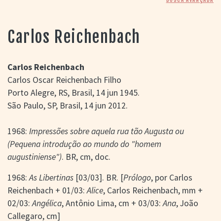
> SALAS
> ARQUIVO
PORTAL DO
Carlos Reichenbach
CINEMA GAÚCHO
> APRESENTAÇÃO
> BUSCA AVANÇADA
Carlos Reichenbach
Carlos Oscar Reichenbach Filho
> LISTA DE FILMES
Porto Alegre, RS, Brasil, 14 jun 1945.
> FILMOGRAFIAS DE
CINEASTAS
São Paulo, SP, Brasil, 14 jun 2012.
> DISCOGRAFIAS
> BIBLIOGRAFIAS
1968:
Impressões sobre aquela rua tão Augusta ou
CONTATO E
(Pequena introdução ao mundo do "homem
LOCALIZAÇÃO
augustiniense")
. BR, cm, doc.
1968:
As Libertinas
[03/03]. BR. [
Prólogo
, por Carlos
Reichenbach + 01/03:
Alice
, Carlos Reichenbach, mm +
02/03:
Angélica
, Antônio Lima, cm + 03/03:
Ana
, João
Callegaro, cm]