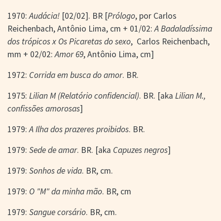
1970:
Audácia!
[02/02]. BR [
Prólogo
, por Carlos
Reichenbach, Antônio Lima, cm + 01/02:
A Badaladíssima
dos trópicos x Os Picaretas do sexo
, Carlos Reichenbach,
mm + 02/02:
Amor 69
, Antônio Lima, cm]
1972:
Corrida em busca do amor
. BR.
1975:
Lilian M (Relatório confidencial)
. BR. [aka
Lilian M.,
confissões amorosas
]
1979:
A Ilha dos prazeres proibidos
. BR.
1979:
Sede de amar
. BR. [aka
Capuzes negros
]
1979:
Sonhos de vida
. BR, cm.
1979:
O "M" da minha mão
. BR, cm
1979:
Sangue corsário
. BR, cm.