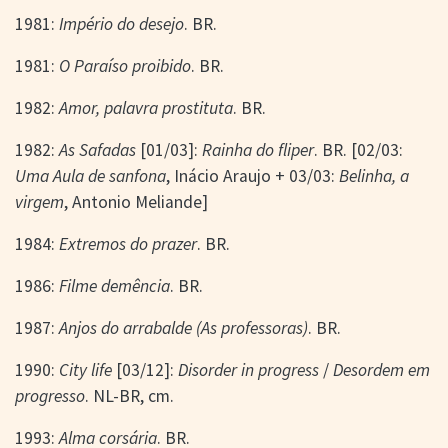
1981:
Império do desejo
. BR.
1981:
O Paraíso proibido
. BR.
1982:
Amor, palavra prostituta
. BR.
1982:
As Safadas
[01/03]:
Rainha do fliper
. BR. [02/03:
Uma Aula de sanfona
, Inácio Araujo + 03/03:
Belinha, a
virgem
, Antonio Meliande]
1984:
Extremos do prazer
. BR.
1986:
Filme demência
. BR.
1987:
Anjos do arrabalde (As professoras)
. BR.
1990:
City life
[03/12]:
Disorder in progress
/
Desordem em
progresso
. NL-BR, cm.
1993:
Alma corsária
. BR.