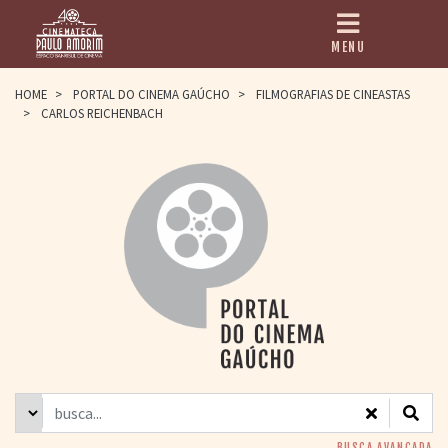
MENU
HOME
HOME
>
PORTAL DO CINEMA GAÚCHO
>
FILMOGRAFIAS DE CINEASTAS
>
CARLOS REICHENBACH
CINEMATECA
PAULO AMORIM
> HISTÓRIA
> HOMENAGEADOS
> EQUIPE
> ASSOCIAÇÃO DOS
AMIGOS
> BIBLIOTECA
ROMEU GRIMALDI
PROGRAMAÇÃO
> FILMES EM
CARTAZ
> GRADE SEMANAL
> PREÇOS E
DESCONTOS
BUSCA AVANÇADA