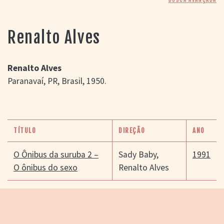
> SALAS
> ARQUIVO
PORTAL DO
Renalto Alves
CINEMA GAÚCHO
> APRESENTAÇÃO
> BUSCA AVANÇADA
Renalto Alves
Paranavaí, PR, Brasil, 1950.
> LISTA DE FILMES
> FILMOGRAFIAS DE
CINEASTAS
> DISCOGRAFIAS
> BIBLIOGRAFIAS
TÍTULO
DIREÇÃO
ANO
CONTATO E
LOCALIZAÇÃO
O Ônibus da suruba 2 –
Sady Baby
,
1991
O ônibus do sexo
Renalto Alves