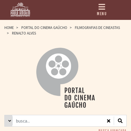
MENU
HOME
HOME
>
PORTAL DO CINEMA GAÚCHO
>
FILMOGRAFIAS DE CINEASTAS
>
RENALTO ALVES
CINEMATECA
PAULO AMORIM
> HISTÓRIA
> HOMENAGEADOS
> EQUIPE
> ASSOCIAÇÃO DOS
AMIGOS
> BIBLIOTECA
ROMEU GRIMALDI
PROGRAMAÇÃO
> FILMES EM
CARTAZ
> GRADE SEMANAL
> PREÇOS E
DESCONTOS
BUSCA AVANÇADA