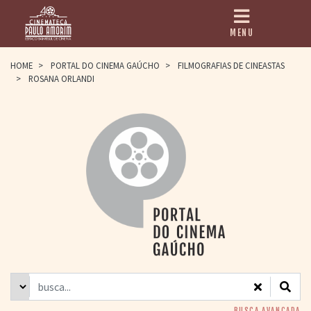
MENU
HOME
HOME
>
PORTAL DO CINEMA GAÚCHO
>
FILMOGRAFIAS DE CINEASTAS
>
ROSANA ORLANDI
CINEMATECA
PAULO AMORIM
> HISTÓRIA
> HOMENAGEADOS
> EQUIPE
> ASSOCIAÇÃO DOS
AMIGOS
> BIBLIOTECA
ROMEU GRIMALDI
PROGRAMAÇÃO
> FILMES EM
CARTAZ
> GRADE SEMANAL
> PREÇOS E
DESCONTOS
BUSCA AVANÇADA