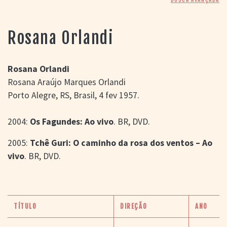
> SALAS
> ARQUIVO
PORTAL DO
Rosana Orlandi
CINEMA GAÚCHO
> APRESENTAÇÃO
> BUSCA AVANÇADA
Rosana Orlandi
Rosana Araújo Marques Orlandi
> LISTA DE FILMES
Porto Alegre, RS, Brasil, 4 fev 1957.
> FILMOGRAFIAS DE
CINEASTAS
> DISCOGRAFIAS
2004:
Os Fagundes: Ao vivo
. BR, DVD.
> BIBLIOGRAFIAS
CONTATO E
2005:
Tchê Guri: O caminho da rosa dos ventos – Ao
LOCALIZAÇÃO
vivo
. BR, DVD.
TÍTULO
DIREÇÃO
ANO