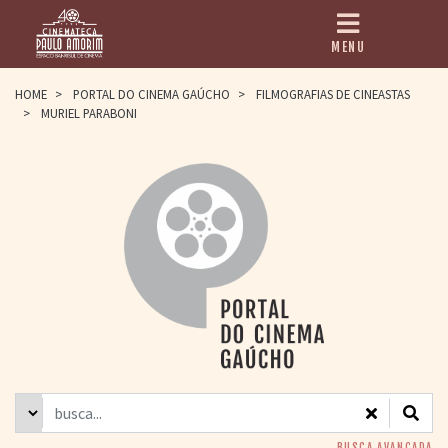
MENU
HOME
HOME
>
PORTAL DO CINEMA GAÚCHO
>
FILMOGRAFIAS DE CINEASTAS
>
MURIEL PARABONI
CINEMATECA
PAULO AMORIM
> HISTÓRIA
> HOMENAGEADOS
> EQUIPE
> ASSOCIAÇÃO DOS
AMIGOS
> BIBLIOTECA
ROMEU GRIMALDI
PROGRAMAÇÃO
> FILMES EM
CARTAZ
> GRADE SEMANAL
> PREÇOS E
DESCONTOS
BUSCA AVANÇADA