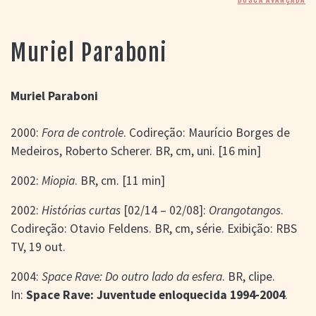
> SALAS
> ARQUIVO
PORTAL DO
Muriel Paraboni
CINEMA GAÚCHO
> APRESENTAÇÃO
> BUSCA AVANÇADA
Muriel Paraboni
> LISTA DE FILMES
2000:
Fora de controle
. Codireção: Maurício Borges de
> FILMOGRAFIAS DE
CINEASTAS
Medeiros, Roberto Scherer. BR, cm, uni. [16 min]
> DISCOGRAFIAS
> BIBLIOGRAFIAS
2002:
Miopia
. BR, cm. [11 min]
CONTATO E
2002:
Histórias curtas
[02/14 – 02/08]:
Orangotangos
.
LOCALIZAÇÃO
Codireção: Otavio Feldens. BR, cm, série. Exibição: RBS
TV, 19 out.
2004:
Space Rave: Do outro lado da esfera
. BR, clipe.
In:
Space Rave: Juventude enloquecida 1994-2004
.