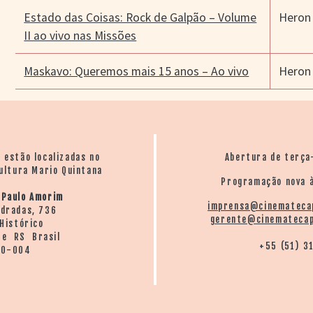
Estado das Coisas: Rock de Galpão – Volume
Heron
II ao vivo nas Missões
Maskavo: Queremos mais 15 anos – Ao vivo
Heron
o estão localizadas no
Abertura de terça
ultura Mario Quintana
Programação nova à
 Paulo Amorim
imprensa@cinemateca
ndradas, 736
gerente@cinematecap
Histórico
re RS Brasil
+55 (51) 3
20-004