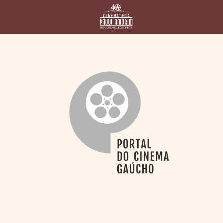
HOME
CINEMATECA
PAULO AMORIM
> HISTÓRIA
> HOMENAGEADOS
> EQUIPE
> ASSOCIAÇÃO DOS
AMIGOS
> BIBLIOTECA
ROMEU GRIMALDI
PROGRAMAÇÃO
> FILMES EM
CARTAZ
> GRADE SEMANAL
> PREÇOS E
DESCONTOS