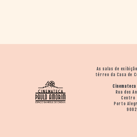
As salas de exibiçã
térreo da Casa de C
Cinemateca
Rua dos A
Centro 
Porto Aleg
900