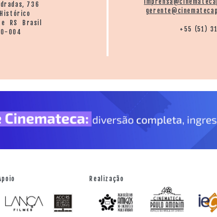
imprensa@cinemateca
ndradas, 736
gerente@cinematecap
Histórico
re RS Brasil
+55 (51) 3
20-004
Apoio
Realização