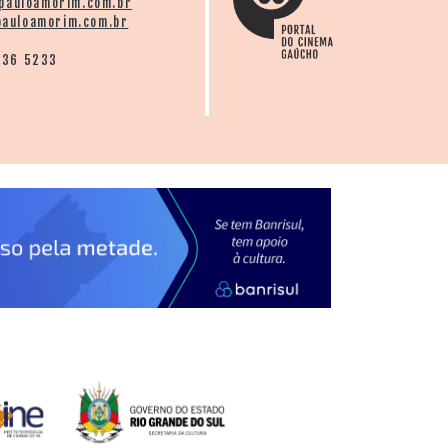
pauloamorim.com.br
auloamorim.com.br
136 5233