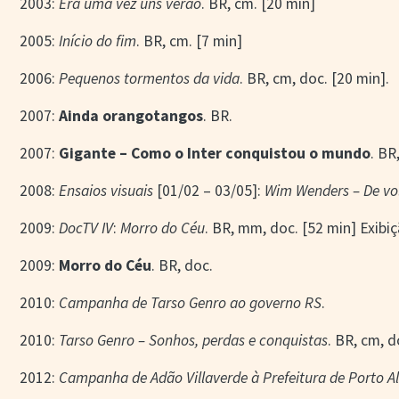
2003:
Era uma vez uns verão
. BR, cm. [20 min]
2005:
Início do fim
. BR, cm. [7 min]
2006:
Pequenos tormentos da vida
. BR, cm, doc. [20 min].
2007:
Ainda orangotangos
. BR.
2007:
Gigante – Como o Inter conquistou o mundo
. BR
2008:
Ensaios visuais
[01/02 – 03/05]:
Wim Wenders – De vol
2009:
DocTV IV
:
Morro do Céu
. BR, mm, doc. [52 min] Exibiçã
2009:
Morro do Céu
. BR, doc.
2010:
Campanha de Tarso Genro ao governo RS
.
2010:
Tarso Genro – Sonhos, perdas e conquistas
. BR, cm, d
2012:
Campanha de Adão Villaverde à Prefeitura de Porto A