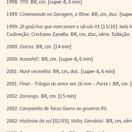
1998:
TPD
. BR, cm. [super-8, 6 min]
1999:
Cinemeando no Garagem, o filme
. BR, cm, doc. [supe
1999:
20 gaúchos que marcaram o século XX
[13/20]:
Ieda 
Codireção: Cristiano Zanella. BR, cm, doc, série. Exibição:
2000:
Outros
. BR, cm. [14 min]
2000:
Amanhã?
. BR, cm. [super-8, 6 min]
2001:
Maré vermelha
. BR, cm, doc. [super-8, 6 min]
2001:
Final – Trilogia do amor em 16 mm – Parte I
. BR, cm.
2002:
Domingo
. BR, cm. [15 min]
2002:
Campanha de Tarso Genro ao governo RS
.
2002:
Histórias do sul
[02/05]:
Volta, Gervásio!
. BR, cm, sér