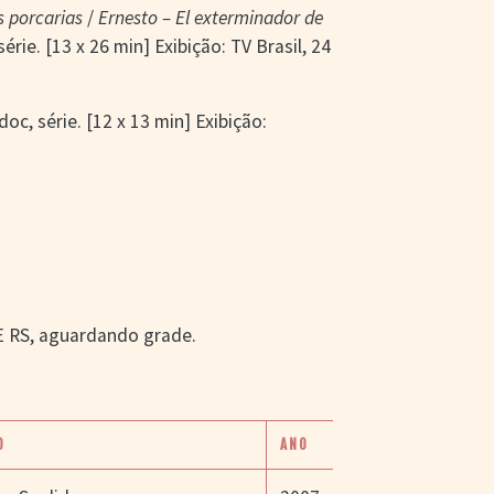
s porcarias
/
Ernesto – El exterminador de
érie. [13 x 26 min] Exibição: TV Brasil, 24
doc, série. [12 x 13 min] Exibição:
VE RS, aguardando grade.
O
ANO