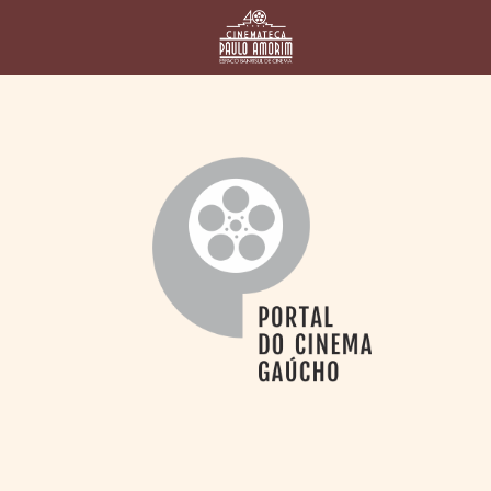
HOME
CINEMATECA
PAULO AMORIM
> HISTÓRIA
> HOMENAGEADOS
> EQUIPE
> ASSOCIAÇÃO DOS
AMIGOS
> BIBLIOTECA
ROMEU GRIMALDI
PROGRAMAÇÃO
> FILMES EM
CARTAZ
> GRADE SEMANAL
> PREÇOS E
DESCONTOS