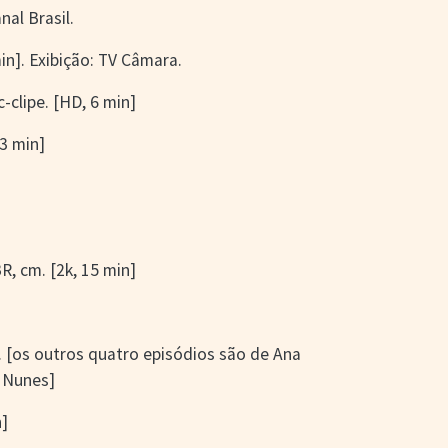
nal Brasil.
in]. Exibição: TV Câmara.
c-clipe. [HD, 6 min]
 3 min]
BR, cm. [2k, 15 min]
. [os outros quatro episódios são de Ana
o Nunes]
n]