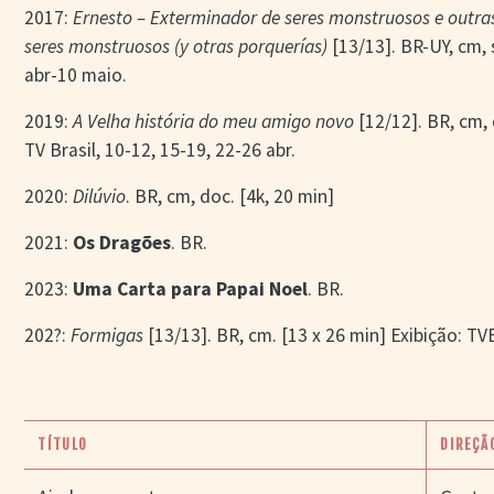
2017:
Ernesto – Exterminador de seres monstruosos e outra
seres monstruosos (y otras porquerías)
[13/13]. BR-UY, cm, s
abr-10 maio.
2019:
A Velha história do meu amigo novo
[12/12]. BR, cm, 
TV Brasil, 10-12, 15-19, 22-26 abr.
2020:
Dilúvio
. BR, cm, doc. [4k, 20 min]
2021:
Os Dragões
. BR.
2023:
Uma Carta para Papai Noel
. BR.
202?:
Formigas
[13/13]. BR, cm. [13 x 26 min] Exibição: T
TÍTULO
DIREÇÃ