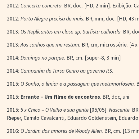
2012:
Concerto concreto
. BR, doc. [HD, 2 min]. Exibição: Ca
2012:
Porto Alegre precisa de mais
. BR, mm, doc. [HD, 43 m
2013:
Os Replicantes em close up: Surfista calhorda
. BR, do
2013:
Aos sonhos que me restam
. BR, cm, microssérie. [4 x
2014:
Domingo no parque
. BR, cm. [super-8, 3 min]
2014:
Campanha de Tarso Genro ao governo RS
.
2015:
O Sonho, o limiar e a passagem que metamorfoseia
. 
2015:
Errante – Um filme de encontros
. BR, doc, uni.
2015:
5 x Chico – O Velho e sua gente
[05/05]:
Nascente
. BR
Rieper, Camilo Cavalcanti, Eduardo Goldenstein, Eduard
2016:
O Jardim dos amores de Woody Allen
. BR, cm. [13 mi