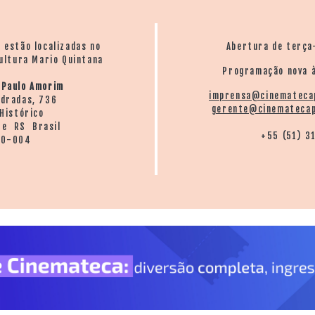
o estão localizadas no
Abertura de terça
ultura Mario Quintana
Programação nova à
 Paulo Amorim
imprensa@cinemateca
ndradas, 736
gerente@cinematecap
Histórico
re RS Brasil
+55 (51) 3
20-004