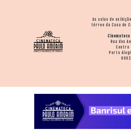
> SALAS
> ARQUIVO
PORTAL DO
As salas de exibiçã
CINEMA GAÚCHO
térreo da Casa de C
> APRESENTAÇÃO
Cinemateca
> BUSCA AVANÇADA
Rua dos A
Centro 
> LISTA DE FILMES
Porto Aleg
> FILMOGRAFIAS DE
900
CINEASTAS
> DISCOGRAFIAS
> BIBLIOGRAFIAS
CONTATO E
LOCALIZAÇÃO