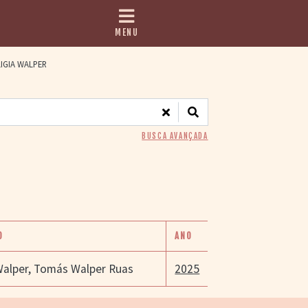
MENU
IGIA WALPER
BUSCA AVANÇADA
O
ANO
Walper
,
Tomás Walper Ruas
2025