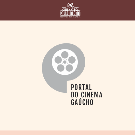
HOME
CINEMATECA
PAULO AMORIM
> HISTÓRIA
> HOMENAGEADOS
> EQUIPE
> ASSOCIAÇÃO DOS
AMIGOS
> BIBLIOTECA
ROMEU GRIMALDI
PROGRAMAÇÃO
> FILMES EM
CARTAZ
> GRADE SEMANAL
> PREÇOS E
DESCONTOS