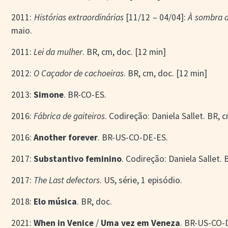
2011:
Histórias extraordinárias
[11/12 – 04/04]:
À sombra d
maio.
2011:
Lei da mulher
. BR, cm, doc. [12 min]
2012:
O Caçador de cachoeiras
. BR, cm, doc. [12 min]
2013:
Simone
. BR-CO-ES.
2016:
Fábrica de gaiteiros
. Codireção: Daniela Sallet. BR, 
2016:
Another forever
. BR-US-CO-DE-ES.
2017:
Substantivo feminino
. Codireção: Daniela Sallet. 
2017:
The Last defectors
. US, série, 1 episódio.
2018:
Elo música
. BR, doc.
2021:
When in Venice
/
Uma vez em Veneza
. BR-US-CO-D