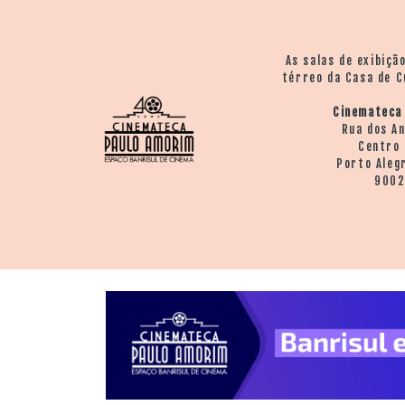
As salas de exibiçã
térreo da Casa de C
Cinemateca
Rua dos A
Centro 
Porto Aleg
900