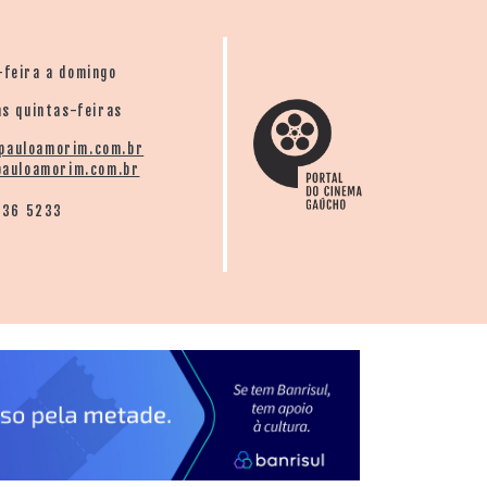
-feira a domingo
s quintas-feiras
pauloamorim.com.br
auloamorim.com.br
136 5233