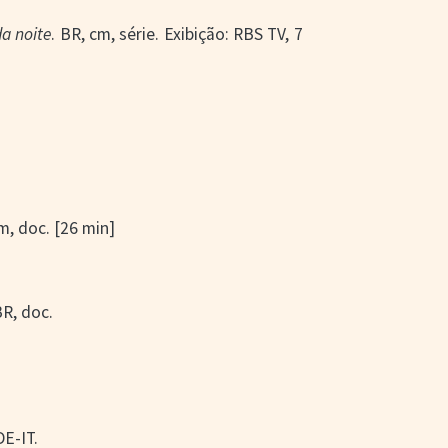
a noite
. BR, cm, série. Exibição: RBS TV, 7
cm, doc. [26 min]
BR, doc.
E-IT.