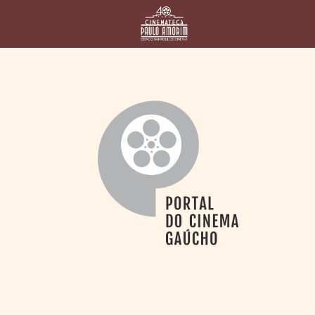
HOME
CINEMATECA
PAULO AMORIM
> HISTÓRIA
> HOMENAGEADOS
> EQUIPE
> ASSOCIAÇÃO DOS
AMIGOS
> BIBLIOTECA
ROMEU GRIMALDI
PROGRAMAÇÃO
> FILMES EM
CARTAZ
> GRADE SEMANAL
> PREÇOS E
DESCONTOS