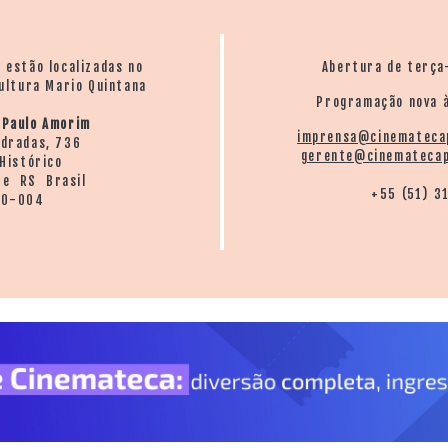
o estão localizadas no
Abertura de terça
ultura Mario Quintana
Programação nova à
 Paulo Amorim
imprensa@cinemateca
ndradas, 736
gerente@cinematecap
Histórico
re RS Brasil
+55 (51) 3
20-004