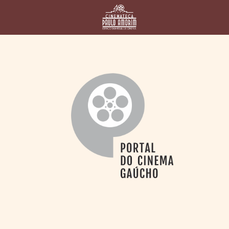
HOME
CINEMATECA
PAULO AMORIM
> HISTÓRIA
> HOMENAGEADOS
> EQUIPE
> ASSOCIAÇÃO DOS
AMIGOS
> BIBLIOTECA
ROMEU GRIMALDI
PROGRAMAÇÃO
> FILMES EM
CARTAZ
> GRADE SEMANAL
> PREÇOS E
DESCONTOS