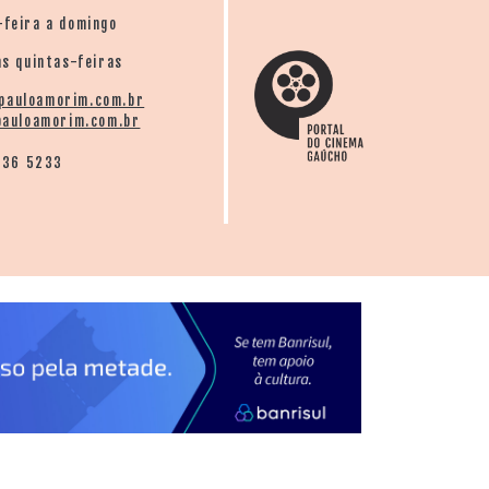
-feira a domingo
s quintas-feiras
pauloamorim.com.br
auloamorim.com.br
136 5233