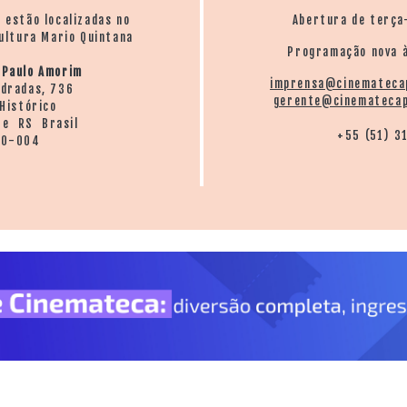
o estão localizadas no
Abertura de terça
ultura Mario Quintana
Programação nova à
 Paulo Amorim
imprensa@cinemateca
ndradas, 736
gerente@cinematecap
Histórico
re RS Brasil
+55 (51) 3
20-004