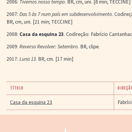
2006:
Tivemos nosso tempo
. BR, cm, uni. [8 min; TECCINE]
2007:
Das 5 às 7 num país em subdesenvolvimento
. Codireç
BR, cm, uni. [21 min; TECCINE]
2008:
Casa da esquina 23
. Codireção: Fabrício Cantanhad
2009:
Reverso Revolver: Setembro
. BR, clipe.
2017:
Luna 13
. BR, cm. [17 min]
TÍTULO
DIREÇÃ
Casa da esquina 23
Fabríc