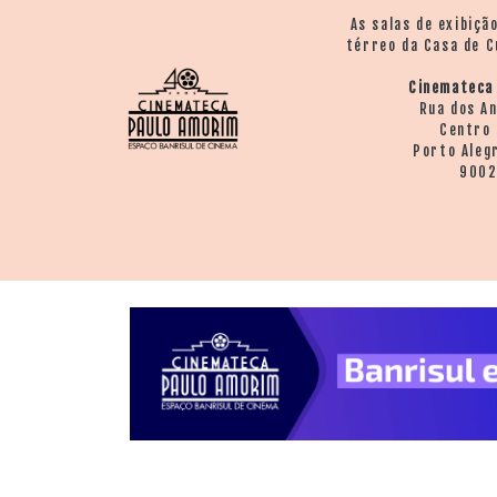
As salas de exibiçã
térreo da Casa de C
Cinemateca
Rua dos A
Centro 
Porto Aleg
900