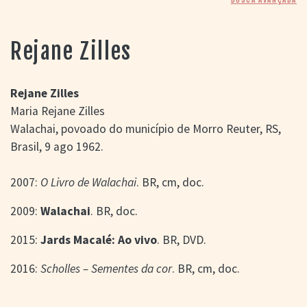
> SALAS
> ARQUIVO
PORTAL DO
Rejane Zilles
CINEMA GAÚCHO
> APRESENTAÇÃO
> BUSCA AVANÇADA
Rejane Zilles
Maria Rejane Zilles
> LISTA DE FILMES
Walachai, povoado do município de Morro Reuter, RS,
> FILMOGRAFIAS DE
CINEASTAS
Brasil, 9 ago 1962.
> DISCOGRAFIAS
> BIBLIOGRAFIAS
2007:
O Livro de Walachai
. BR, cm, doc.
CONTATO E
LOCALIZAÇÃO
2009:
Walachai
. BR, doc.
2015:
Jards Macalé: Ao vivo
. BR, DVD.
2016:
Scholles – Sementes da cor
. BR, cm, doc.