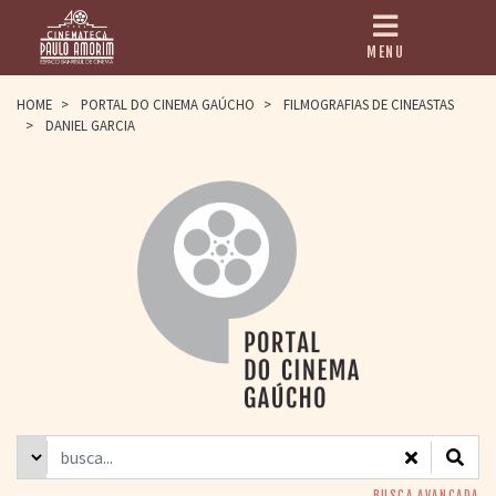
MENU
HOME
HOME
>
PORTAL DO CINEMA GAÚCHO
>
FILMOGRAFIAS DE CINEASTAS
>
DANIEL GARCIA
CINEMATECA
PAULO AMORIM
> HISTÓRIA
> HOMENAGEADOS
> EQUIPE
> ASSOCIAÇÃO DOS
AMIGOS
> BIBLIOTECA
ROMEU GRIMALDI
PROGRAMAÇÃO
> FILMES EM
CARTAZ
> GRADE SEMANAL
> PREÇOS E
DESCONTOS
BUSCA AVANÇADA