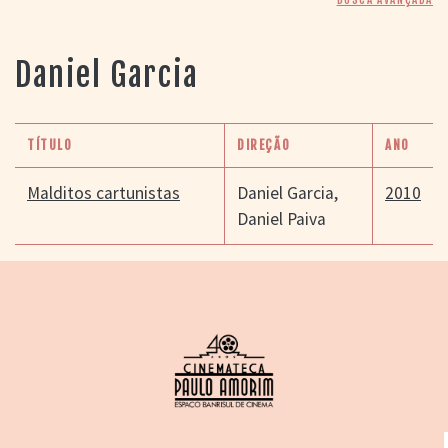
> SALAS
> ARQUIVO
PORTAL DO
Daniel Garcia
CINEMA GAÚCHO
> APRESENTAÇÃO
> BUSCA AVANÇADA
TÍTULO
DIREÇÃO
ANO
> LISTA DE FILMES
> FILMOGRAFIAS DE
Malditos cartunistas
Daniel Garcia
,
2010
CINEASTAS
Daniel Paiva
> DISCOGRAFIAS
> BIBLIOGRAFIAS
CONTATO E
LOCALIZAÇÃO