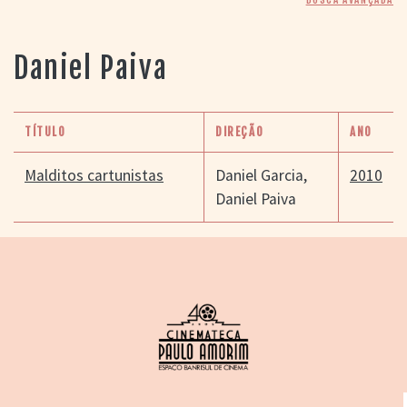
> SALAS
> ARQUIVO
PORTAL DO
Daniel Paiva
CINEMA GAÚCHO
> APRESENTAÇÃO
> BUSCA AVANÇADA
TÍTULO
DIREÇÃO
ANO
> LISTA DE FILMES
> FILMOGRAFIAS DE
Malditos cartunistas
Daniel Garcia
,
2010
CINEASTAS
Daniel Paiva
> DISCOGRAFIAS
> BIBLIOGRAFIAS
CONTATO E
LOCALIZAÇÃO