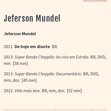
> SALAS
> ARQUIVO
PORTAL DO
Jeferson Mundel
CINEMA GAÚCHO
> APRESENTAÇÃO
> BUSCA AVANÇADA
Jeferson Mundel
> LISTA DE FILMES
2011:
De hoje em diante
. BR.
> FILMOGRAFIAS DE
CINEASTAS
> DISCOGRAFIAS
2013:
Super Banda Choppão: Ao vivo em Estrela
. BR, DVD,
> BIBLIOGRAFIAS
mm. [58 min]
CONTATO E
2013:
Super Banda Choppão: Documentário
. BR, DVD,
LOCALIZAÇÃO
mm, doc. [45 min]
2022:
Vida mais leve
. BR, mm, doc. [52 min]