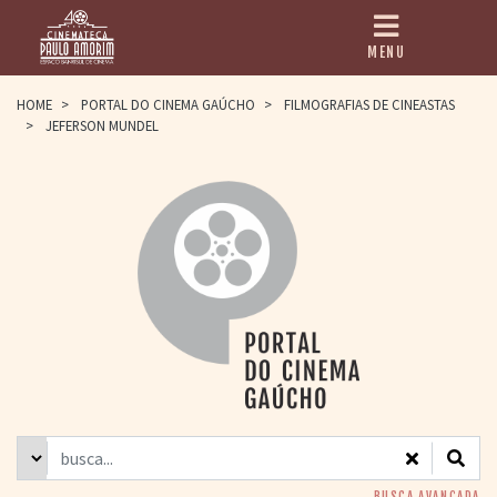
MENU
HOME
HOME
>
PORTAL DO CINEMA GAÚCHO
>
FILMOGRAFIAS DE CINEASTAS
>
JEFERSON MUNDEL
CINEMATECA
PAULO AMORIM
> HISTÓRIA
> HOMENAGEADOS
> EQUIPE
> ASSOCIAÇÃO DOS
AMIGOS
> BIBLIOTECA
ROMEU GRIMALDI
PROGRAMAÇÃO
> FILMES EM
CARTAZ
> GRADE SEMANAL
> PREÇOS E
DESCONTOS
BUSCA AVANÇADA