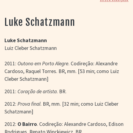
> SALAS
> ARQUIVO
PORTAL DO
Luke Schatzmann
CINEMA GAÚCHO
> APRESENTAÇÃO
> BUSCA AVANÇADA
Luke Schatzmann
Luiz Cleber Schatzmann
> LISTA DE FILMES
> FILMOGRAFIAS DE
CINEASTAS
2011:
Outono em Porto Alegre
. Codireção: Alexandre
> DISCOGRAFIAS
Cardoso, Raquel Torres. BR, mm. [53 min; como Luiz
> BIBLIOGRAFIAS
Cleber Schatzmann]
CONTATO E
LOCALIZAÇÃO
2011:
Coração de artista
. BR.
2012:
Prova final
. BR, mm. [32 min; como Luiz Cleber
Schatzmann]
2012:
O Bairro
. Codireção: Alexandre Cardoso, Edison
Rodrigues, Renato Winckiewicz. BR.