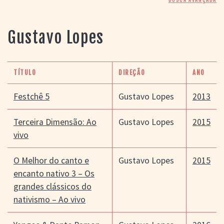
> SALAS
> ARQUIVO
PORTAL DO
Gustavo Lopes
CINEMA GAÚCHO
> APRESENTAÇÃO
> BUSCA AVANÇADA
TÍTULO
DIREÇÃO
ANO
> LISTA DE FILMES
> FILMOGRAFIAS DE
Festchê 5
Gustavo Lopes
2013
CINEASTAS
> DISCOGRAFIAS
Terceira Dimensão: Ao
Gustavo Lopes
2015
> BIBLIOGRAFIAS
vivo
CONTATO E
LOCALIZAÇÃO
O Melhor do canto e
Gustavo Lopes
2015
encanto nativo 3 – Os
grandes clássicos do
nativismo – Ao vivo