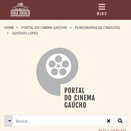
MENU
HOME
HOME
>
PORTAL DO CINEMA GAÚCHO
>
FILMOGRAFIAS DE CINEASTAS
>
GUSTAVO LOPES
CINEMATECA
PAULO AMORIM
> HISTÓRIA
> HOMENAGEADOS
> EQUIPE
> ASSOCIAÇÃO DOS
AMIGOS
> BIBLIOTECA
ROMEU GRIMALDI
PROGRAMAÇÃO
> FILMES EM
CARTAZ
> GRADE SEMANAL
> PREÇOS E
DESCONTOS
BUSCA AVANÇADA