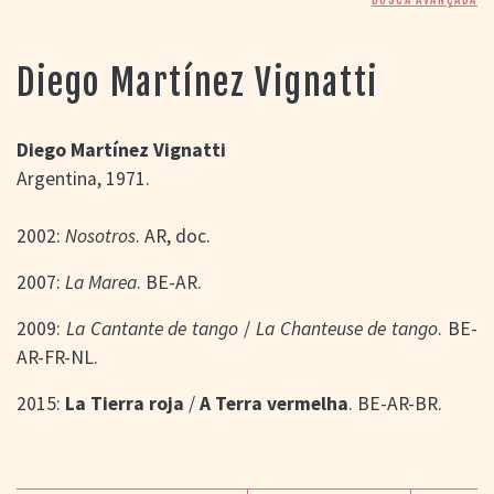
> SALAS
> ARQUIVO
PORTAL DO
Diego Martínez Vignatti
CINEMA GAÚCHO
> APRESENTAÇÃO
> BUSCA AVANÇADA
Diego Martínez Vignatti
Argentina, 1971.
> LISTA DE FILMES
> FILMOGRAFIAS DE
CINEASTAS
2002:
Nosotros
. AR, doc.
> DISCOGRAFIAS
> BIBLIOGRAFIAS
2007:
La Marea
. BE-AR.
CONTATO E
2009:
La Cantante de tango
/
La Chanteuse de tango
. BE-
LOCALIZAÇÃO
AR-FR-NL.
2015:
La Tierra roja
/
A Terra vermelha
. BE-AR-BR.