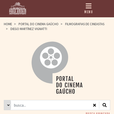
MENU
HOME
HOME
>
PORTAL DO CINEMA GAÚCHO
>
FILMOGRAFIAS DE CINEASTAS
>
DIEGO MARTÍNEZ VIGNATTI
CINEMATECA
PAULO AMORIM
> HISTÓRIA
> HOMENAGEADOS
> EQUIPE
> ASSOCIAÇÃO DOS
AMIGOS
> BIBLIOTECA
ROMEU GRIMALDI
PROGRAMAÇÃO
> FILMES EM
CARTAZ
> GRADE SEMANAL
> PREÇOS E
DESCONTOS
BUSCA AVANÇADA