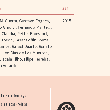
O
ANO
 M. Guerra
,
Gustavo Fogaça
,
2015
o Ghiorzi
,
Fernando Mantelli
,
 Cláudia
,
Petter Baiestorf
,
o Toson
,
Cesar Coffin Souza
,
Ennes
,
Rafael Duarte
,
Renato
a
,
Léo Dias de Los Muertos
,
Biscaia Filho
,
Filipe Ferreira
,
an Verardi
-feira a domingo
s quintas-feiras