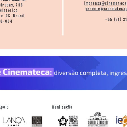
imprensa@cinemateca
ndradas, 736
gerente@cinematecap
Histórico
re RS Brasil
+55 (51) 3
20-004
Apoio
Realização