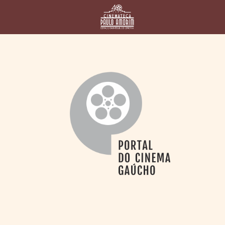
HOME
CINEMATECA
PAULO AMORIM
> HISTÓRIA
> HOMENAGEADOS
> EQUIPE
> ASSOCIAÇÃO DOS
AMIGOS
> BIBLIOTECA
ROMEU GRIMALDI
PROGRAMAÇÃO
> FILMES EM
CARTAZ
> GRADE SEMANAL
> PREÇOS E
DESCONTOS