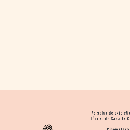
> SALAS
> ARQUIVO
PORTAL DO
CINEMA GAÚCHO
> APRESENTAÇÃO
> BUSCA AVANÇADA
> LISTA DE FILMES
> FILMOGRAFIAS DE
CINEASTAS
> DISCOGRAFIAS
> BIBLIOGRAFIAS
CONTATO E
LOCALIZAÇÃO
As salas de exibiçã
térreo da Casa de C
Cinemateca