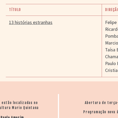
TÍTULO
DIREÇÃ
13 histórias estranhas
Felipe
Ricard
Pomba
Marci
Taísa 
Cham
Paulo 
Cristi
o estão localizadas no
Abertura de terça
ultura Mario Quintana
Programação nova à
 Paulo Amorim