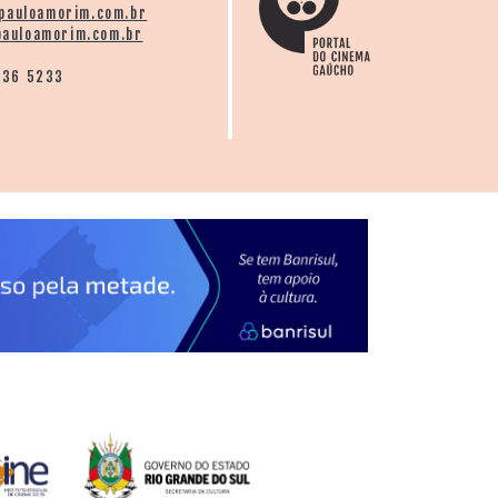
pauloamorim.com.br
auloamorim.com.br
136 5233